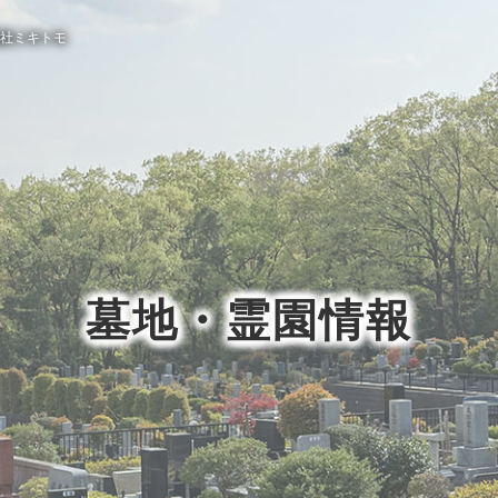
社ミキトモ
墓地・霊園情報