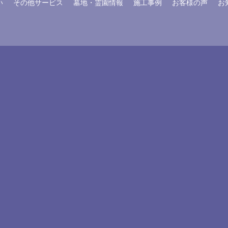
い
その他サービス
墓地・霊園情報
施工事例
お客様の声
お