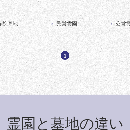
寺院墓地
民営霊園
公営
1
霊園と墓地の違い