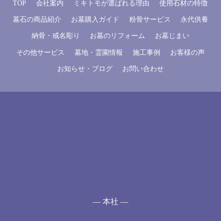
TOP
会社案内
ミキトモが選ばれる理由
使用石材の特徴
墓石の商品紹介
お墓購入ガイド
粉骨サービス
永代供養
納骨・戒名彫り
お墓のリフォーム
お墓じまい
その他サービス
墓地・霊園情報
施工事例
お客様の声
お知らせ・ブログ
お問い合わせ
— 本社 —